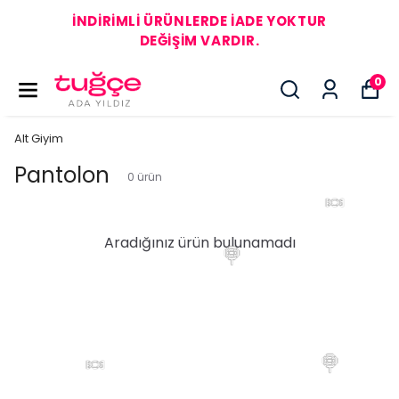
İNDİRİMLİ ÜRÜNLERDE İADE YOKTUR
DEĞİŞİM VARDIR.
🍬
0
Alt Giyim
Pantolon
0
ürün
🍬
Aradığınız ürün bulunamadı
🍭
🍬
🍭